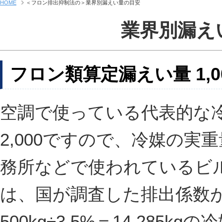
HOME
＜フロン排出抑制法の＞業界別漏えい量の目安
業界別漏え
フロン類算定漏えい量 1,00
空調で使っている代表的な冷媒R
2,000ですので、冷媒の実重
務所などで使われているビ
は、国が調査した排出係数が
500kg÷3.5%＝14,285