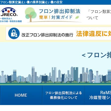
フロン類算定漏えい量の業界別漏えい量の目安
「フロン類算
ついて
＜フロン