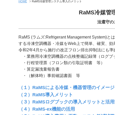
HOME
RaMS冷媒管理システム導入のメリット
RaMS冷媒
法遵守の
RaMS (ラムズ:Refrigerant Management
する冷凍空調機器・冷媒をWeb上で簡単、確実、効
令和2年4月から施行の改正フロン排出抑制法にも
・業務用冷凍空調機器の点検整備記録簿（ログブ
・行程管理票（フロン類の引取証明書 等）
・算定漏洩量報告書
・（解体時）事前確認書面 等
（１）RaMSによる冷媒・機器管理のイメージ
（２）RaMS導入メリット
（３）RaMSログブックの導入メリットと活用
（４）RaMS-ex機能の活用