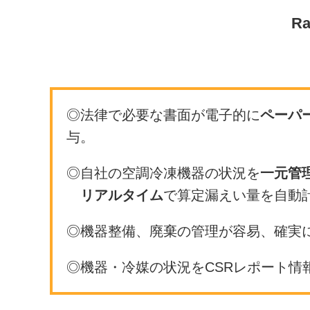
R
◎法律で必要な書面が電子的に
ペーパ
与。
◎自社の空調冷凍機器の状況を
一元管
リアルタイム
で算定漏えい量を自動
◎機器整備、廃棄の管理が容易、確実
◎機器・冷媒の状況をCSRレポート情報