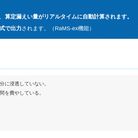
、
算定漏えい量がリアルタイムに自動計算されます。
式で出力
されます。（RaMS-ex機能）
分に浸透していない。
間を費やしている。