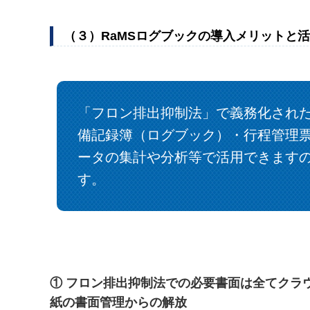
（３）RaMSログブックの導入メリットと
「フロン排出抑制法」で義務化され
備記録簿（ログブック）・行程管理
ータの集計や分析等で活用できます
す。
① フロン排出抑制法での必要書面は全てク
紙の書面管理からの解放