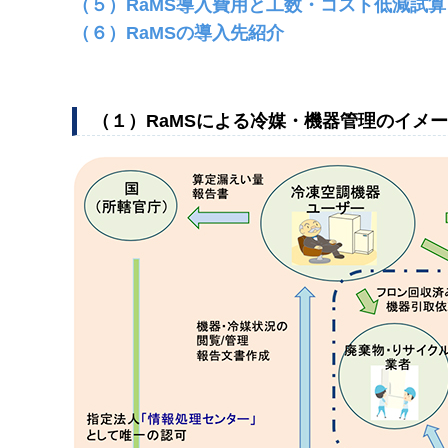
（５）RaMS導入費用と工数・コスト低減試算
（６）RaMSの導入先紹介
（１）RaMSによる冷媒・機器管理のイメ